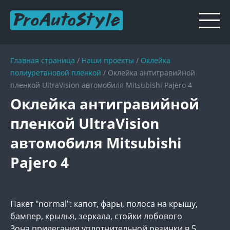
Главная страница
/
Наши проекты
/
Оклейка
полиуретановой пленкой
/
Оклейка антигравийной
пленкой UltraVision автомобиля Mitsubishi Pajero 4
Оклейка антигравийной
пленкой UltraVision
автомобиля Mitsubishi
Pajero 4
Пакет "normal": капот, фары, полоса на крышу,
бампер, крылья, зеркала, стойки лобового
Зона прилегания уплотнительной резинки в 5