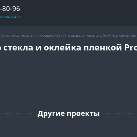
6-80-96
 Базовый 43в
/
Демонтаж пленки с лобового стекла и оклейка пленкой Profilm у автомобил
 стекла и оклейка пленкой Pr
Другие проекты